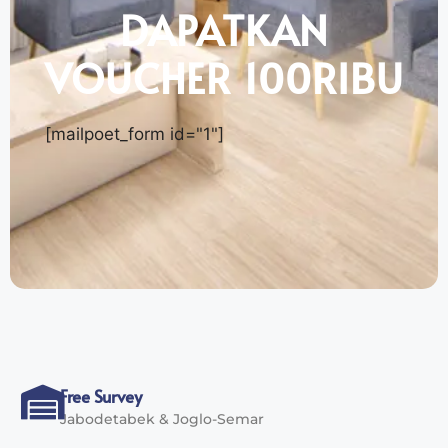
DAPATKAN
VOUCHER 100RIBU
[mailpoet_form id="1"]
Free Survey
Jabodetabek & Joglo-Semar