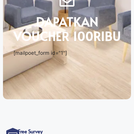
DAPATKAN
VOUCHER 100RIBU
[mailpoet_form id="1"]
Free Survey