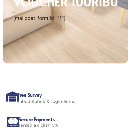
VOUCHER 100RIBU
[mailpoet_form id="1"]
Free Survey
Jabodetabek & Joglo-Semar
Secure Payments
Tersedia cicilan 0%