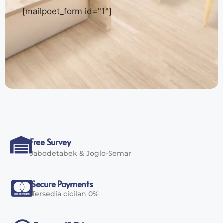
[mailpoet_form id="1"]
Free Survey
Jabodetabek & Joglo-Semar
Secure Payments
Tersedia cicilan 0%