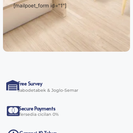
[mailpoet_form id="1"]
Free Survey
Jabodetabek & Joglo-Semar
Secure Payments
Tersedia cicilan 0%
Garansi 10 Tahun