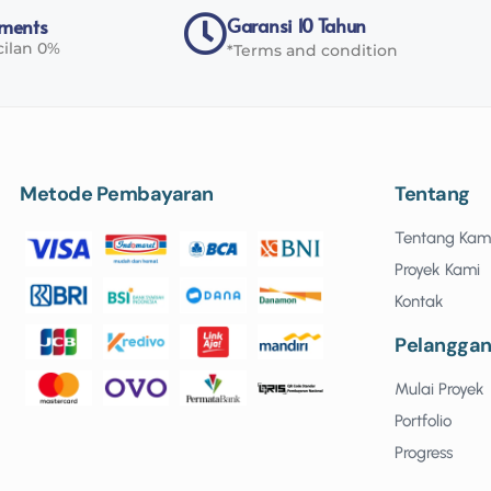
Garansi 10 Tahun
yments
cilan 0%
*Terms and condition
Metode Pembayaran
Tentang
Tentang Kam
Proyek Kami
Kontak
Pelangga
Mulai Proyek
Portfolio
Progress