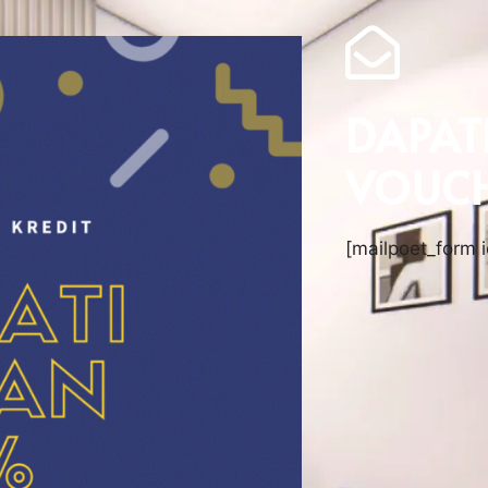
DAPAT
VOUCH
[mailpoet_form i