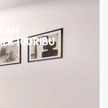
KAN
ER 100RIBU
d="1"]