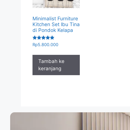
Minimalist Furniture
Kitchen Set Ibu Tina
di Pondok Kelapa
Dinilai
Rp
5.800.000
5.00
dari 5
Tambah ke
keranjang