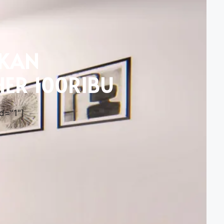
KAN
ER 100RIBU
d="1"]