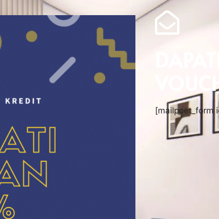
DAPAT
VOUCH
[mailpoet_form i