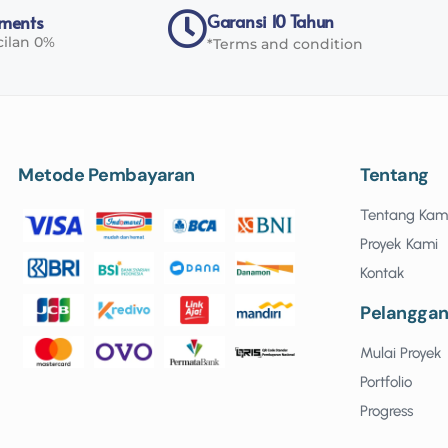
Garansi 10 Tahun
yments
cilan 0%
*Terms and condition
Metode Pembayaran
Tentang
Tentang Kam
Proyek Kami
Kontak
Pelangga
Mulai Proyek
Portfolio
Progress