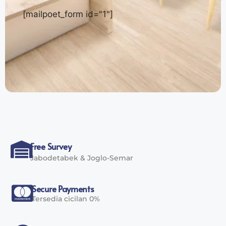
[mailpoet_form id="1"]
Free Survey
Jabodetabek & Joglo-Semar
Secure Payments
Tersedia cicilan 0%