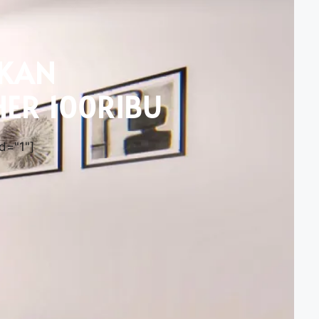
KAN
ER 100RIBU
d="1"]