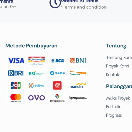
Garansi 10 Tahun
yments
cilan 0%
*Terms and condition
Metode Pembayaran
Tentang
Tentang Kam
Proyek Kami
Kontak
Pelangga
Mulai Proyek
Portfolio
Progress