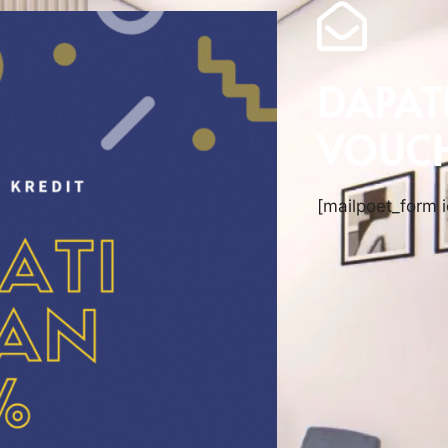
DAPAT
VOUCH
[mailpoet_form i