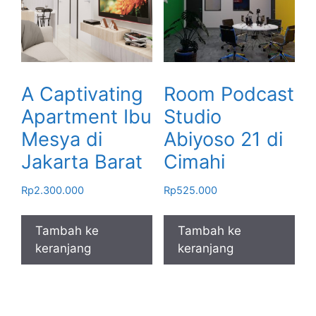
A Captivating
Room Podcast
Apartment Ibu
Studio
Mesya di
Abiyoso 21 di
Jakarta Barat
Cimahi
Rp
2.300.000
Rp
525.000
Tambah ke
Tambah ke
keranjang
keranjang