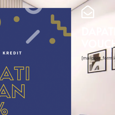
DAPAT
VOUCH
[mailpoet_form i