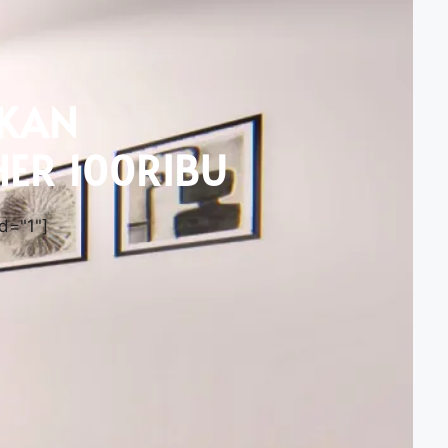
KAN
ER 100RIBU
d="1"]