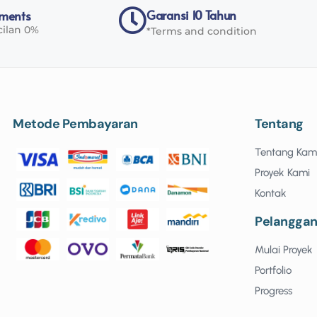
Garansi 10 Tahun
yments
cilan 0%
*Terms and condition
Metode Pembayaran
Tentang
Tentang Kam
Proyek Kami
Kontak
Pelangga
Mulai Proyek
Portfolio
Progress