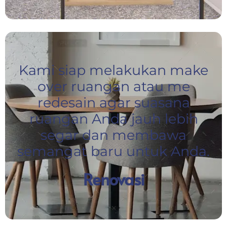
Kami siap melakukan make
over ruangan atau me
redesain agar suasana
ruangan Anda jauh lebih
segar dan membawa
semangat baru untuk Anda.
Renovasi