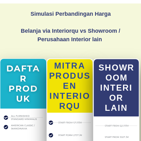
Simulasi Perbandingan Harga
Belanja via Interiorqu vs Showroom /
Perusahaan Interior lain ​
MITRA
SHOWR
DAFTA
PRODUS
OOM
R
EN
INTERI
PROD
INTERIO
OR
UK
RQU
LAIN
ALL FURNISHED
STANDARD MINIMALIS
START FROM 1,7 JT/M
AMERICAN CLASSIC /
START FROM 2,2 JT/M
SKANDINAVIA
START FORM 2.7JT /M
START FROM 3.5JT /M