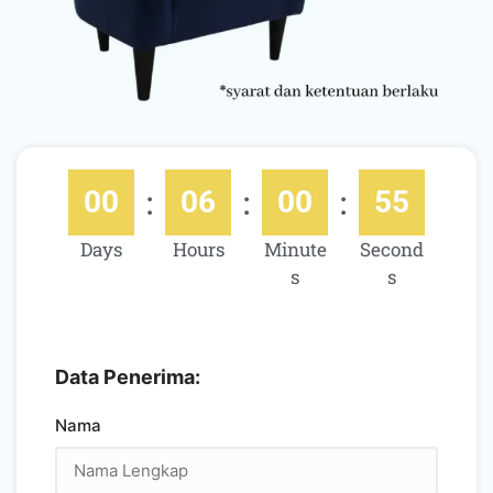
:
:
:
00
06
00
53
Days
Hours
Minute
Second
s
s
Data Penerima:
Nama