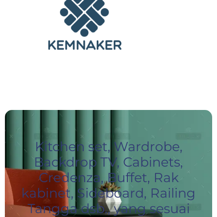
Kitchen set, Wardrobe,
Backdrop TV, Cabinets,
Credenza, Buffet, Rak
kabinet, Sideboard, Railing
Tangga dsb., yang sesuai