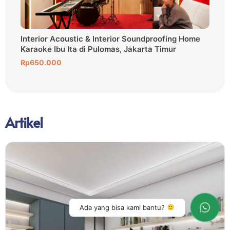
e
Furniture Kitchen Set Ibu Fairus di Tanah Abang
In
Bp
Rp
13.000.000
Rp
Artikel
Ada yang bisa kami bantu?