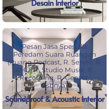
Desain Interior
Pesan Jasa Spesialis
Peredam Suara Ruangan
(Ruang Podcast, R. Server, R.
AHU, R. Studio Musik, R.
Recording, R. Genset,
dsbnya)
Soundproof & Acoustic Interior